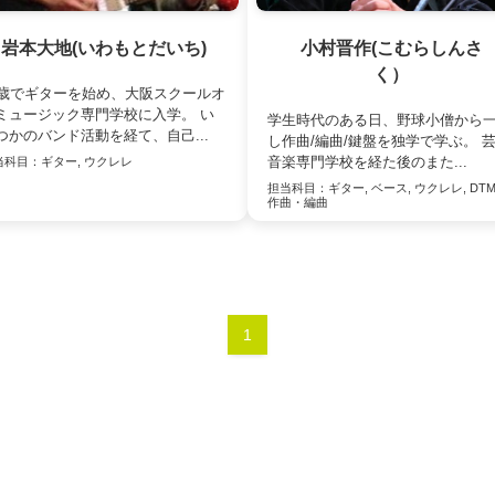
岩本大地(いわもとだいち)
小村晋作(こむらしんさ
く）
4歳でギターを始め、大阪スクールオ
ミュージック専門学校に入学。 い
学生時代のある日、野球小僧から
つかのバンド活動を経て、自己...
し作曲/編曲/鍵盤を独学で学ぶ。 芸
音楽専門学校を経た後のまた...
当科目：
ギター, ウクレレ
担当科目：
ギター, ベース, ウクレレ, DT
作曲・編曲
1