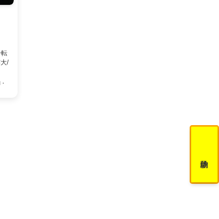
一転
大/
M・